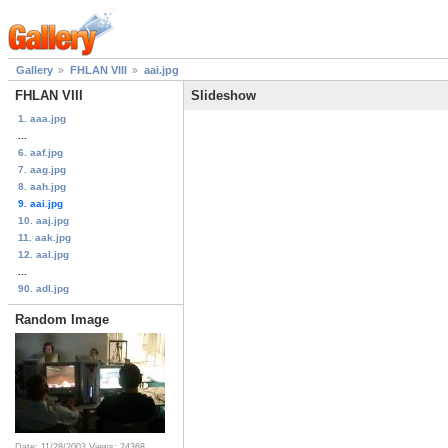
Gallery
FHLAN VIII
aai.jpg
FHLAN VIII
Slideshow
1. aaa.jpg
...
6. aaf.jpg
7. aag.jpg
8. aah.jpg
9. aai.jpg
10. aaj.jpg
11. aak.jpg
12. aal.jpg
...
90. adl.jpg
Random Image
Date: 11/28/2003
Views: 24368